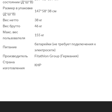
состоянии (Д*Ш*В)
Размер в упаковке
147*58*38 см
(Д*Ш*В)
Вес нетто
38 кг
Вес брутто
46 кг
Макс. вес
155 кг
пользователя
батарейки (не требует подключения к
Питание
электросети)
Производитель
Fitathlon Group (Германия)
Страна
КНР
изготовления